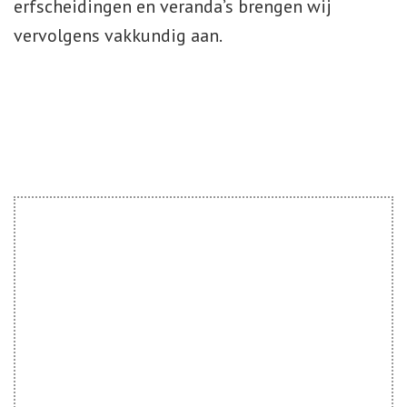
erfscheidingen en veranda’s brengen wij
vervolgens vakkundig aan.
CONTACT
OPNEMEN
MAAK EEN AFSPRAAK OF STEL UW
VRAAG?