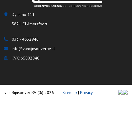
Dynamo 111
3821 CJ Amersfoort
033 - 4632946
info@vanrijnsoeverbv.nl
KVK: 65002040
van Rijnsoever BV (©) 2026
Sitemap
|
Privacy
|