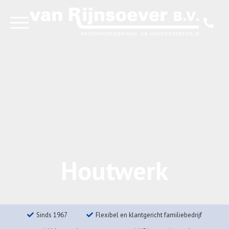
Over ons
Diensten
Projecten
Houtwerk
Contact
Sinds 1967
Flexibel en klantgericht familiebedrijf