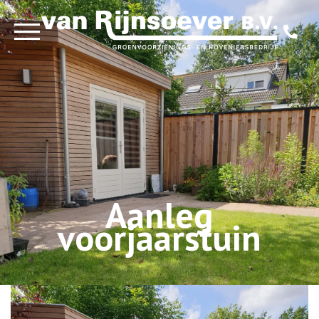
Over ons
Diensten
Projecten
Aanleg
voorjaarstuin
Contact