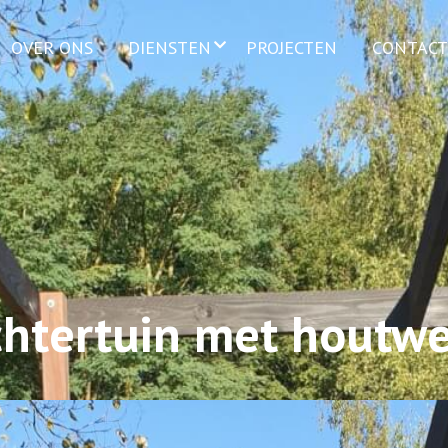
OVER ONS
DIENSTEN
PROJECTEN
CONTACT
htertuin met houtw