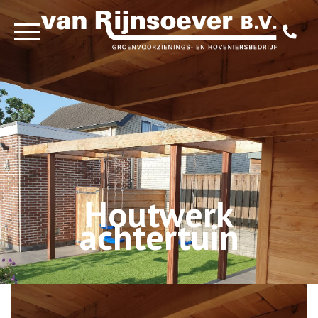
Over ons
Diensten
Projecten
Houtwerk
achtertuin
Contact